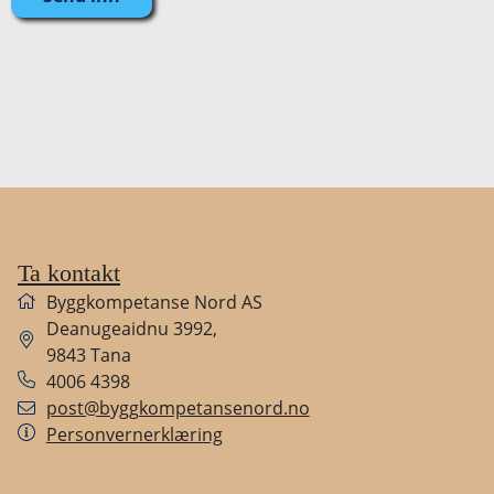
F
Ta kontakt
Byggkompetanse Nord
AS
Deanugeaidnu 3992
,
9843
Tana
4006 4398
K
post@byggkompetansenord.no
Personvernerklæring