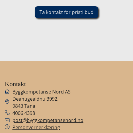
ENERGIMERKING
Ta kontakt for pristilbud
MARKEDSVERDIVURDERING
FORNYING TILSTANDSRAPPORT
FORHÅNDSTAKST
Kontakt
FAQ
Byggkompetanse Nord
AS
Deanugeaidnu 3992
,
9843
Tana
4006 4398
post@byggkompetansenord.no
Personvernerklæring