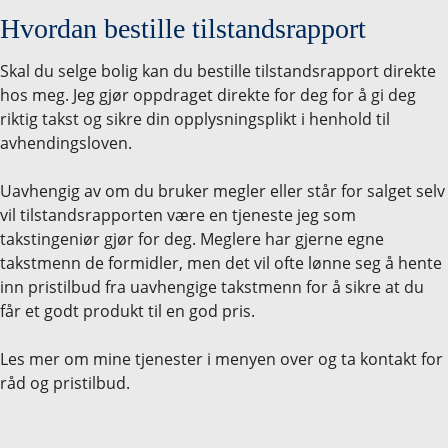
Hvordan bestille tilstandsrapport
Skal du selge bolig kan du bestille tilstandsrapport direkte
Kontakt
hos meg. Jeg gjør oppdraget direkte for deg for å gi deg
riktig takst og sikre din opplysningsplikt i henhold til
avhendingsloven.
Tjenester
Uavhengig av om du bruker megler eller står for salget selv
vil tilstandsrapporten være en tjeneste jeg som
PRISOVERSLAG
takstingeniør gjør for deg. Meglere har gjerne egne
takstmenn de formidler, men det vil ofte lønne seg å hente
inn pristilbud fra uavhengige takstmenn for å sikre at du
TILSTANDSRAPPORT
får et godt produkt til en god pris.
VERDITAKST
Les mer om mine tjenester i menyen over og ta kontakt for
råd og pristilbud.
BESTILLE TILSTANDSRAPPORT